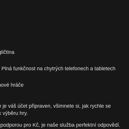
ličtina
: Plná funkčnost na chytrých telefonech a tabletech
nové hráče
je váš účet připraven, všimnete si, jak rychle se
 výběru hry.
ou podporou pro Kč, je naše služba perfektní odpovědí.