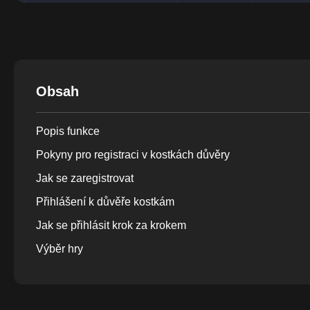
Obsah
Popis funkce
Pokyny pro registraci v kostkách důvěry
Jak se zaregistrovat
Přihlášení k důvěře kostkám
Jak se přihlásit krok za krokem
Výběr hry
Zažijte vzrušení v reálném čase s živou akcí prodejce
Bonusy kasina