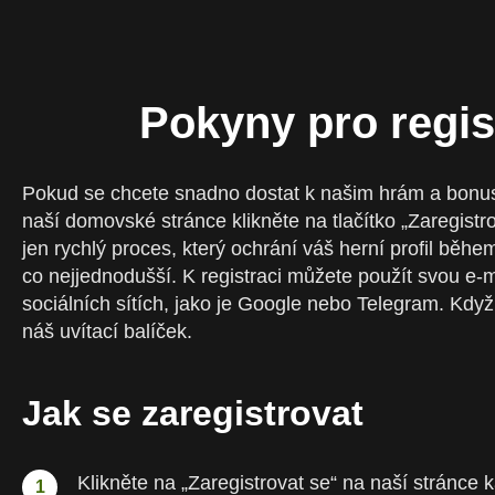
Pokyny pro regis
Pokud se chcete snadno dostat k našim hrám a bonusů
naší domovské stránce klikněte na tlačítko „Zaregistr
jen rychlý proces, který ochrání váš herní profil běhe
co nejjednodušší. K registraci můžete použít svou e-m
sociálních sítích, jako je Google nebo Telegram. Když
náš uvítací balíček.
Jak se zaregistrovat
Klikněte na „Zaregistrovat se“ na naší stránce k