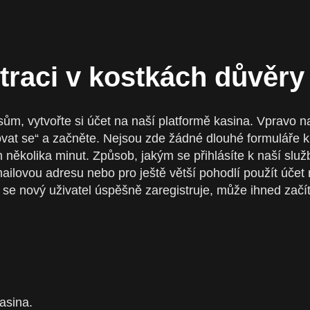
traci v kostkách důvěry
m, vytvořte si účet na naší platformě kasina. Vpravo n
ovat se“ a začněte. Nejsou zde žádné dlouhé formuláře k
m několika minut. Způsob, jakým se přihlásíte k naší slu
ailovou adresu nebo pro ještě větší pohodlí použít účet
 se nový uživatel úspěšně zaregistruje, může ihned začí
asina.