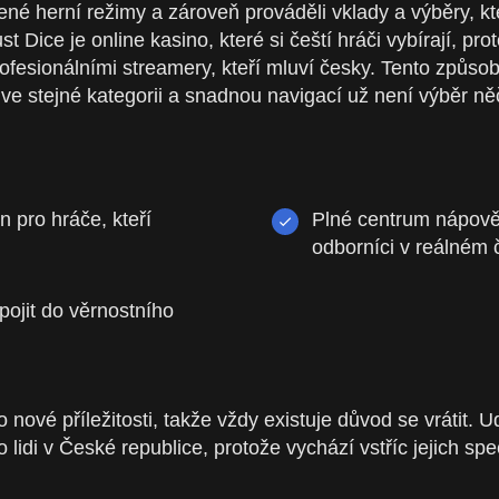
íbené herní režimy a zároveň prováděli vklady a výběry,
 Dice je online kasino, které si čeští hráči vybírají, p
rofesionálními streamery, kteří mluví česky. Tento způso
r ve stejné kategorii a snadnou navigací už není výběr 
 pro hráče, kteří
Plné centrum nápovědy
odborníci v reálném 
pojit do věrnostního
 nové příležitosti, takže vždy existuje důvod se vrátit.
o lidi v České republice, protože vychází vstříc jejich sp