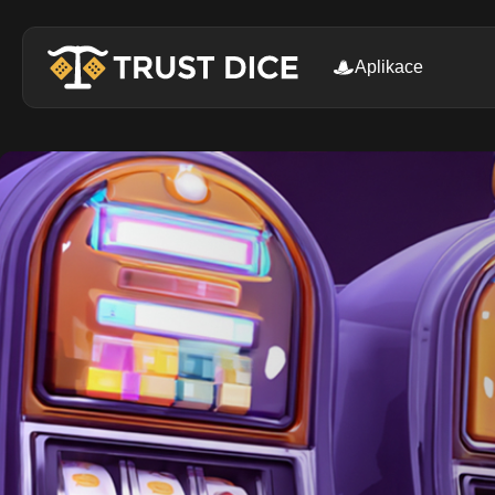
Aplikace