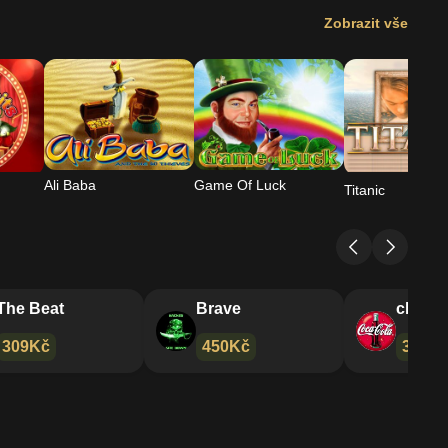
Zobrazit vše
Ali Baba
Game Of Luck
Titanic
Slaughter
The Beat
Brave
381Kč
309Kč
450K